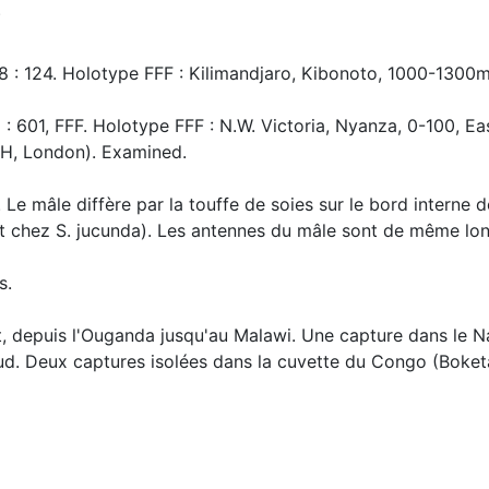
)
08 : 124. Holotype FFF : Kilimandjaro, Kibonoto, 1000-1300m,
: 601, FFF. Holotype FFF : N.W. Victoria, Nyanza, 0-100, E
MNH, London). Examined.
Le mâle diffère par la touffe de soies sur le bord interne d
oit chez S. jucunda). Les antennes du mâle sont de même lo
s.
st, depuis l'Ouganda jusqu'au Malawi. Une capture dans le N
sud. Deux captures isolées dans la cuvette du Congo (Boket