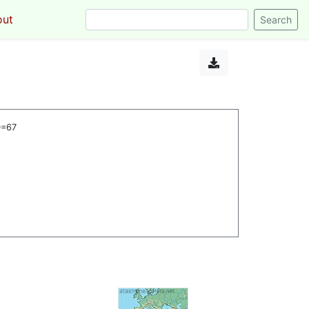
out
Login
D=67