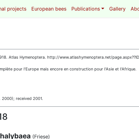
al projects
European bees
Publications
Gallery
Ab
 1918. Atlas Hymenoptera. http://www.atlashymenoptera.net/page.aspx??I
plète pour l'Europe mais encore en construction pour l'Asie et l'Afrique.
. 2000); received 2001.
18
chalybaea
(Friese)