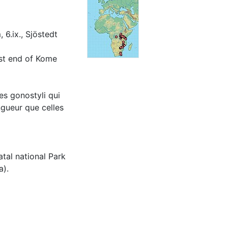
 6.ix., Sjöstedt
ast end of Kome
es gonostyli qui
ngueur que celles
atal national Park
a).