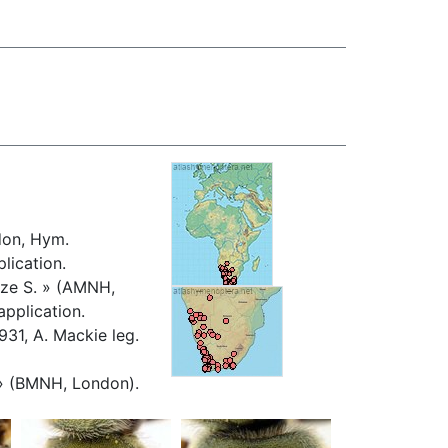
don, Hym.
lication.
ltze S. » (AMNH,
pplication.
931, A. Mackie leg.
 » (BMNH, London).