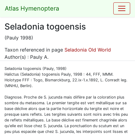
Atlas Hymenoptera
Seladonia togoensis
(Pauly 1998)
Taxon referenced in page
Seladonia Old World
Author(s) : Pauly A.
Seladonia togoensis (Pauly, 1998)
Halictus (Seladonia) togoensis Pauly, 1998 : 44, FFF, MMM.
Holotype FFF : Togo, Bismarckburg, 22.ix-1.x.1892, L. Conradt leg.
(MNHU, Berlin).
Diagnose. Proche de S. jucunda mais diifère par la coloration plus
sombre du metasoma. Le premier tergite est vert métallique sur sa
base déclive alors que la partie horizontale du tergite est noire et
presque sans reflets. Les tergites suivants sont noirs avec très peu
de reflets métalliques. La base déclive est finement chagrinée alors
qu'elle est lisse chez S. jucunda. La ponctuation du scutum est un
peu plus espacée que chez S. jucunda, les interpoints sont lisses et