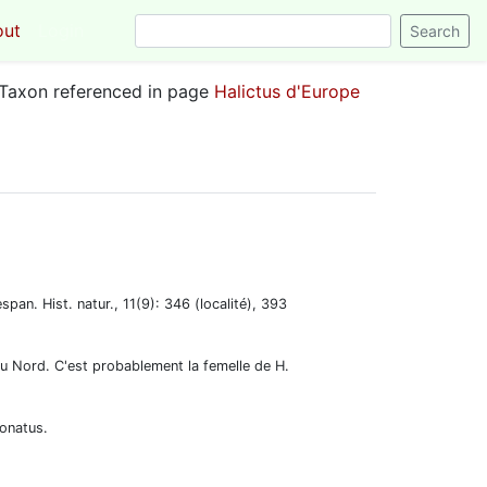
out
Login
Taxon referenced in page
Halictus d'Europe
an. Hist. natur., 11(9): 346 (localité), 393
du Nord. C'est probablement la femelle de H.
zonatus.