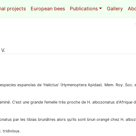
al projects
European bees
Publications
Gallery
Ab
 V.
especies espanolas de 'Halictus' (Hymenoptera Apidae). Mem. Roy. Soc. esp
aminé. C'est une grande femelle très proche de H. albozonatus d'Afrique 
onatus par les tibias brunâtres alors qu'ils sont brun orangé chez H. albo
 tridivisus.