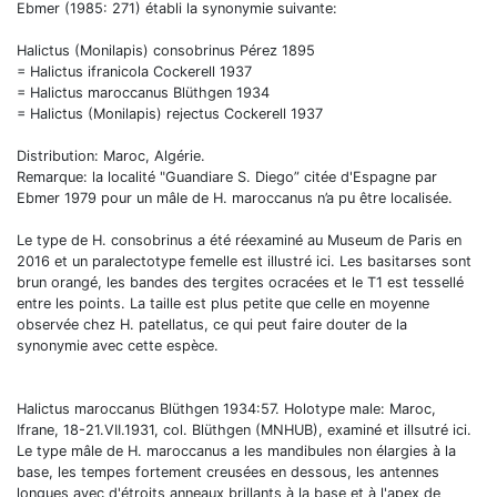
Ebmer (1985: 271) établi la synonymie suivante:
Halictus (Monilapis) consobrinus Pérez 1895
= Halictus ifranicola Cockerell 1937
= Halictus maroccanus Blüthgen 1934
= Halictus (Monilapis) rejectus Cockerell 1937
Distribution: Maroc, Algérie.
Remarque: la localité "Guandiare S. Diego” citée d'Espagne par
Ebmer 1979 pour un mâle de H. maroccanus n’a pu être localisée.
Le type de H. consobrinus a été réexaminé au Museum de Paris en
2016 et un paralectotype femelle est illustré ici. Les basitarses sont
brun orangé, les bandes des tergites ocracées et le T1 est tessellé
entre les points. La taille est plus petite que celle en moyenne
observée chez H. patellatus, ce qui peut faire douter de la
synonymie avec cette espèce.
Halictus maroccanus Blüthgen 1934:57. Holotype male: Maroc,
Ifrane, 18-21.VII.1931, col. Blüthgen (MNHUB), examiné et illsutré ici.
Le type mâle de H. maroccanus a les mandibules non élargies à la
base, les tempes fortement creusées en dessous, les antennes
longues avec d'étroits anneaux brillants à la base et à l'apex de