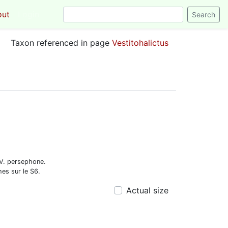
out
Login
Taxon referenced in page
Vestitohalictus
 V. persephone.
hes sur le S6.
Actual size