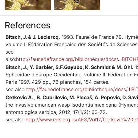
References
Bitsch, J. & J. Leclercq.
1993. Faune de France 79. Hymé
volume I. Fédération Française des Sociétés de Sciences 
see
also:
http://faunedefrance.org/bibliotheque/docs/J.BI
Bitsch, J., Y. Barbier, S.F.Gayubo, K. Schmidt & M. Ohl.
1
Sphecidae d’Europe Occidentale, volume II. Fédération F
Paris 1997. 429 pp., 76 planches, 154 cartes.
see also:
http://faunedefrance.org/bibliotheque/docs/J.
Cetkovic A. , B. Cubrilovic, M. Plecaš, A. Popovic, D. Savi
the invasive american wasp Isodontia mexicana (Hymenop
entomologica serbica, 2012, 17(1/2): 63-72.
see also:
http://www.eds.org.rs/AES/Vol17/Cetkovic%20