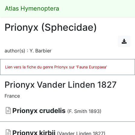
Atlas Hymenoptera
Prionyx (Sphecidae)
author(s) : Y. Barbier
Lien vers la fiche du genre Prionyx sur 'Fauna Europaea'
Prionyx Vander Linden 1827
France
Prionyx crudelis
(F. Smith 1893)
Prionyx kirbii
(Vander Linden 1827)