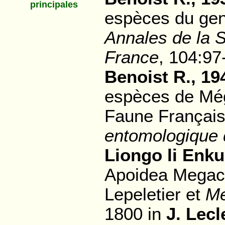
principales
espèces du gen
Annales de la 
France
, 104:97
Benoist R., 19
espèces de Még
Faune Françai
entomologique 
Liongo li Enku
Apoidea Megac
Lepeletier et
Me
1800 in
J. Lecl