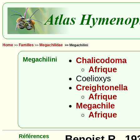
Home
Familles
Megachilidae
>>
>>
>> Megachilini
Megachilini
Chalicodoma
Afrique
Coelioxys
Creightonella
Afrique
Megachile
Afrique
Références
Benoist R., 19