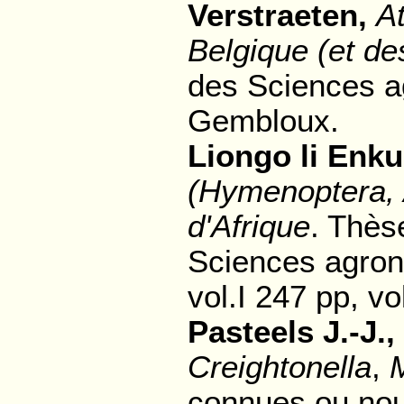
Verstraeten,
At
Belgique (et de
des Sciences a
Gembloux.
Liongo li Enku
(Hymenoptera, 
d'Afrique
. Thès
Sciences agron
vol.I 247 pp, vo
Pasteels J.-J.,
Creightonella
,
connues ou nou