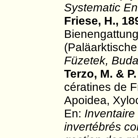
Systematic E
Friese, H., 18
Bienengattun
(Paläarktisch
Füzetek, Buda
Terzo, M. & P
cératines de 
Apoidea, Xylo
En:
Inventaire
invertébrés co