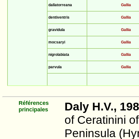
dallatorreana
Gallia
dentiventris
Gallia
gravidula
Gallia
mocsaryi
Gallia
nigrolabiata
Gallia
parvula
Gallia
Références
Daly H.V., 19
principales
of Ceratinini o
Peninsula (Hy