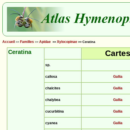
Accueil
Familles
Apidae
Xylocopinae
>>
>>
>>
>> Ceratina
Ceratina
Carte
sp.
callosa
Gallia
chalcites
Gallia
chalybea
Gallia
cucurbitina
Gallia
cyanea
Gallia